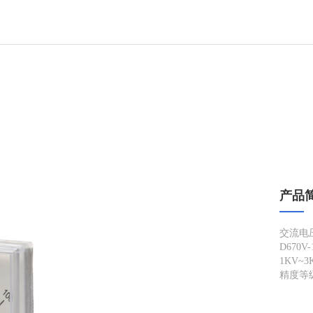
产品
交流电压表
D670
1KV~
精度等