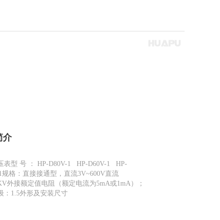
简介
型 号 ： HP-D80V-1 HP-D60V-1 HP-
V-1规格：直接接通型，直流3V~600V直流
3KV外接额定值电阻（额定电流为5mA或1mA）；
级：1.5外形及安装尺寸