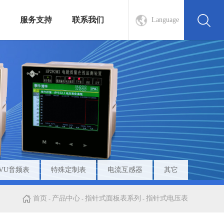
服务支持
联系我们
Language
VU音频表
特殊定制表
电流互感器
其它
首页
产品中心
指针式面板表系列
指针式电压表
-
-
-