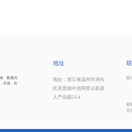
地址
表、数显式
联系
地址：浙江省温州市洞头
，石油，化
1
区灵昆镇中信阿里云机器
.
1
人产业园23-4
邮箱
任