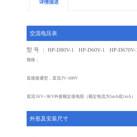
详情描述
交流电压表
型 号 ： HP-D80V-1 HP-D60V-1 HP-D670V-
规格：
直接接通型，直流3V~600V
直流1KV~3KV外接额定值电阻（额定电流为5mA或1mA）
外形及安装尺寸