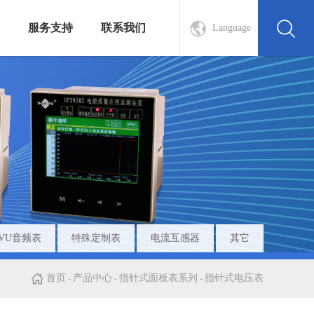
服务支持
联系我们
Language
VU音频表
特殊定制表
电流互感器
其它
首页
产品中心
指针式面板表系列
指针式电压表
-
-
-